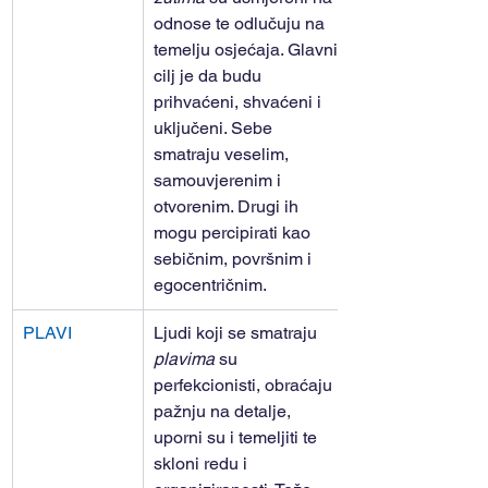
odnose te odlučuju na 
temelju osjećaja. Glavni 
cilj je da budu 
prihvaćeni, shvaćeni i 
uključeni. Sebe 
smatraju veselim, 
samouvjerenim i 
otvorenim. Drugi ih 
mogu percipirati kao 
sebičnim, površnim i 
egocentričnim.
PLAVI
Ljudi koji se smatraju 
plavima 
su 
perfekcionisti, obraćaju 
pažnju na detalje, 
uporni su i temeljiti te 
skloni redu i 