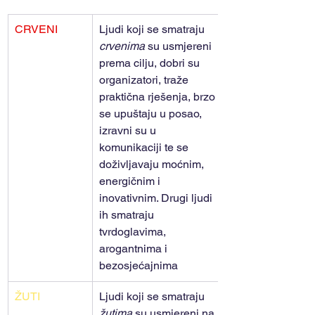
​CRVENI
​Ljudi koji se smatraju 
crvenima 
su usmjereni 
prema cilju, dobri su 
organizatori, traže 
praktična rješenja, brzo 
se upuštaju u posao, 
izravni su u 
komunikaciji te se 
doživljavaju moćnim, 
energičnim i 
inovativnim. Drugi ljudi 
ih smatraju 
tvrdoglavima, 
arogantnima i 
bezosjećajnima
ŽUTI
Ljudi koji se smatraju 
žutima 
su usmjereni na 