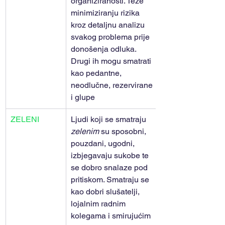
organiziranosti. Teže 
minimiziranju rizika 
kroz detaljnu analizu 
svakog problema prije 
donošenja odluka. 
Drugi ih mogu smatrati 
kao pedantne, 
neodlučne, rezervirane 
i glupe
ZELENI
Ljudi koji se smatraju 
zelenim 
su sposobni, 
pouzdani, ugodni, 
izbjegavaju sukobe te 
se dobro snalaze pod 
pritiskom. Smatraju se 
kao dobri slušatelji, 
lojalnim radnim 
kolegama i smirujućim 