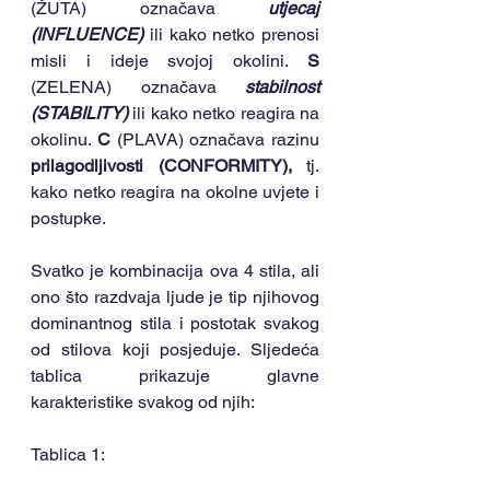
(ŽUTA) označava 
utjecaj 
(INFLUENCE)
 ili kako netko prenosi 
misli i ideje svojoj okolini. 
S
(ZELENA) označava 
stabilnost 
(STABILITY)
 ili kako netko reagira na 
okolinu. 
C
 (PLAVA) označava razinu 
prilagodljivosti (CONFORMITY),
 tj. 
kako netko reagira na okolne uvjete i 
postupke.
Svatko je kombinacija ova 4 stila, ali 
ono što razdvaja ljude je tip njihovog 
dominantnog stila i postotak svakog 
od stilova koji posjeduje. Sljedeća 
tablica prikazuje glavne 
karakteristike svakog od njih:
Tablica 1: