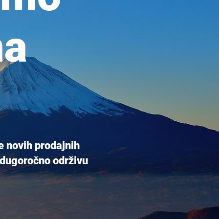
na
e novih prodajnih
i dugoročno održivu