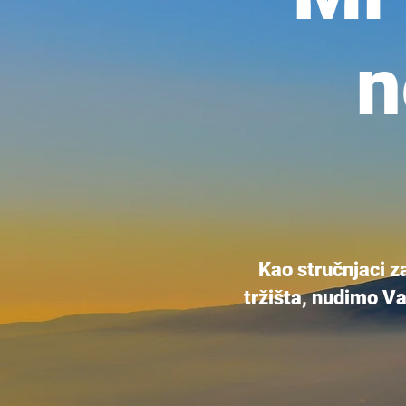
n
Kao stručnjaci z
tržišta, nudimo Va