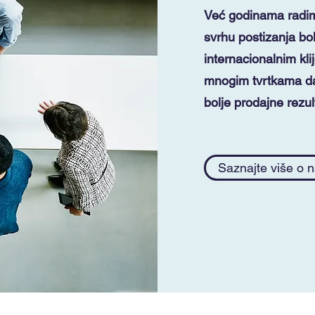
Već godinama radimo 
svrhu postizanja bol
internacionalnim kl
mnogim tvrtkama da 
bolje prodajne rezul
Saznajte više o 